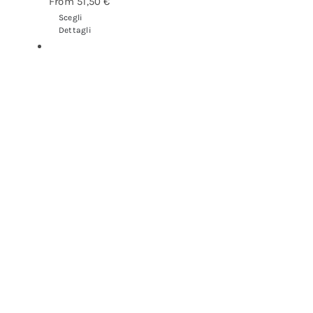
From
51,50
€
Scegli
Dettagli