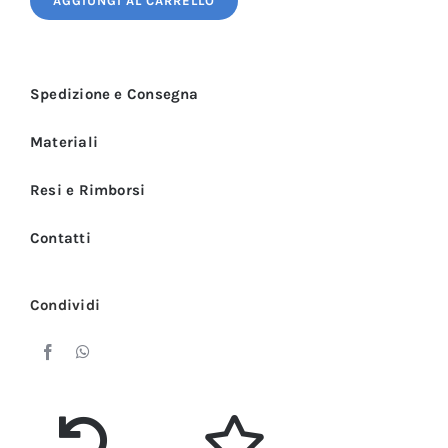
AGGIUNGI AL CARRELLO
Uomo
Bianca
Pied
Spedizione e Consegna
de
Poule
Materiali
e
Blu
Resi e Rimborsi
Manica
Contatti
Corta
3
PZ
Condividi
quantità