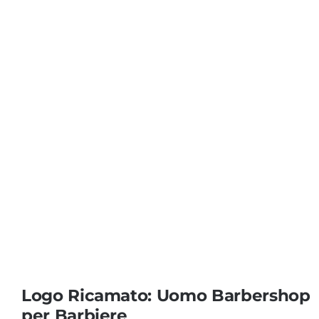
Coprisedie e Tovagliato
Isacco
Ricami Personalizzati
Logo Ricamato: Uomo Barbershop
per Barbiere