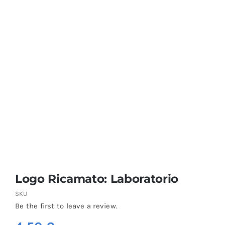
Coprisedie e Tovagliato
Isacco
Ricami Personalizzati
Logo Ricamato: Laboratorio
SKU
Be the first to leave a review.