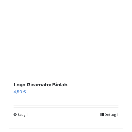
Logo Ricamato: Biolab
4,50
€
Scegli
Dettagli