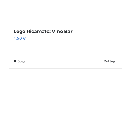
Logo Ricamato: Vino Bar
4,50
€
Scegli
Dettagli