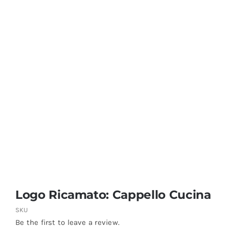
Coprisedie e Tovagliato
Isacco
Ricami Personalizzati
Logo Ricamato: Cappello Cucina
SKU
Be the first to leave a review.