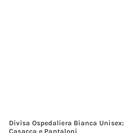
Coprisedie e Tovagliato
Isacco
Ricami Personalizzati
Divisa Ospedaliera Bianca Unisex:
Casacca e Pantaloni