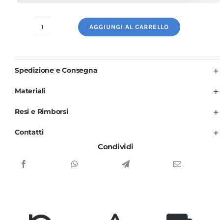
AGGIUNGI AL CARRELLO
Divisa
Cuoco
Uomo
Spedizione e Consegna
Nera
Manica
Materiali
Lunga
Resi e Rimborsi
3
PZ
Contatti
Rigo
Condividi
quantità