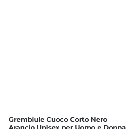
Coprisedie e Tovagliato
Isacco
Ricami Personalizzati
Grembiule Cuoco Corto Nero
Arancio Unisex per Uomo e Donna