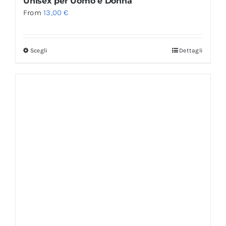
Unisex per Uomo e Donna
From
13,00
€
Scegli
Dettagli