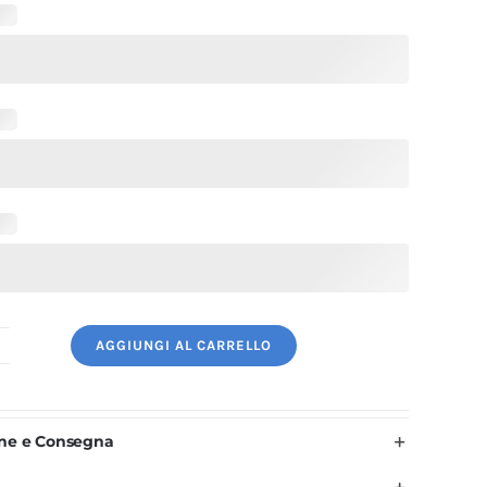
AGGIUNGI AL CARRELLO
rembiule
uoco
orto
one e Consegna
ero
ianco