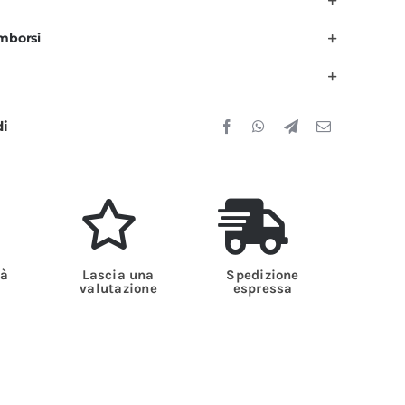
nisex
imborsi
er
Uomo
onna
di
uantità
tà
Lascia una
Spedizione
valutazione
espressa