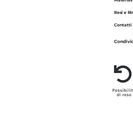
Materiali
U
Resi e R
p
Contatti
e
D
Condivi
q
Possibili
di reso