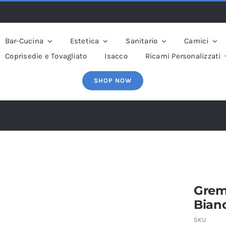
Bar-Cucina
Estetica
Sanitario
Camici
Coprisedie e Tovagliato
Isacco
Ricami Personalizzati
SHOP NOW
op
»
Grembiule Cuoco Corto Nero Bianco Unisex per 
Grem
Bian
SKU