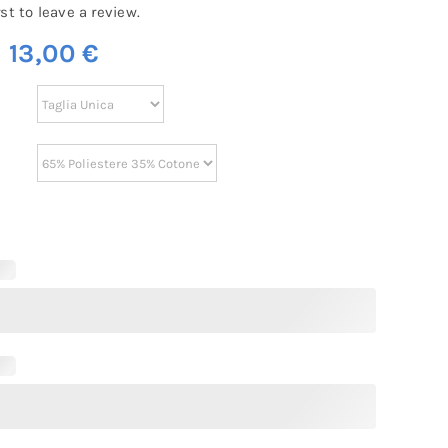
rst to leave a review.
m
13,00
€