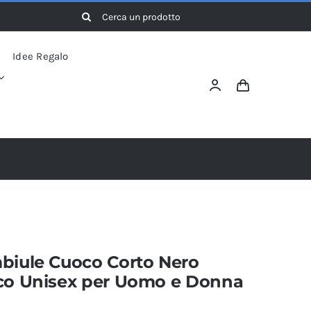
Cerca
per:
Idee Regalo
Uomo e Donna
biule Cuoco Corto Nero
co Unisex per Uomo e Donna