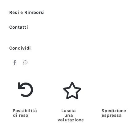
e
Donna
Resi e Rimborsi
quantità
Contatti
Condividi
Possibilità
Lascia
Spedizione
di reso
una
espressa
valutazione