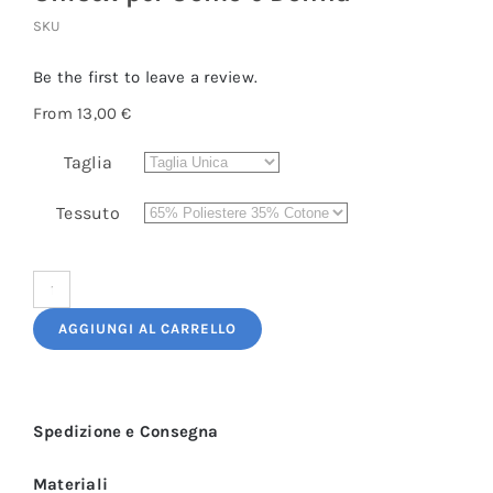
SKU
Be the first to leave a review.
From
13,00
€
Taglia
Tessuto
Grembiule
Cuoco
AGGIUNGI AL CARRELLO
Corto
Bianco
Unisex
Spedizione e Consegna
per
Uomo
Materiali