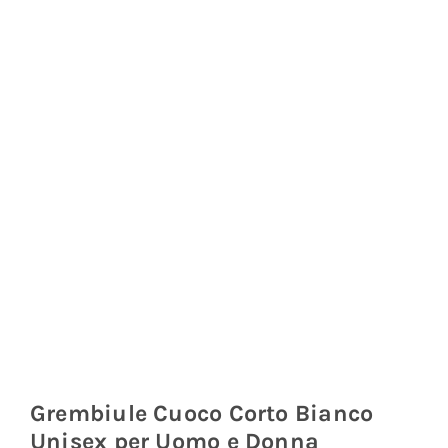
Coprisedie e Tovagliato
Isacco
Ricami Personalizzati
Grembiule Cuoco Corto Bianco
Unisex per Uomo e Donna